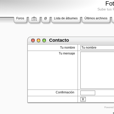
Fo
Sube tus 
Foros
@
Lista de álbumes
Últimos archivos
Contacto
Tu nombre
Tu mensaje
Confirmación
Ir
Powered