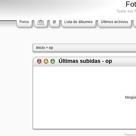
Fo
Sube tus 
Foros
@
Lista de álbumes
Últimos archivos
Inicio
>
op
Últimas subidas - op
Ningún
Powered